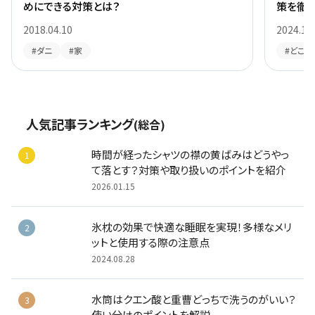
衣替えの季節、大切な衣服を虫食いから守るた
蚊はど
めにできる対策とは？
策を徹
2018.04.10
2024.10
#ダニ
#家
#どこか
人気記事ランキング
(総合)
時間が経ったシャツの襟の黄ばみはどうやっ
て落とす？対策や取り扱いのポイントを紹介
2026.01.15
氷枕の効果で快適な睡眠を実現！多様なメリ
ットと使用する際の注意点
2024.08.28
水筒はクエン酸と重曹どっちで洗うのがいい？