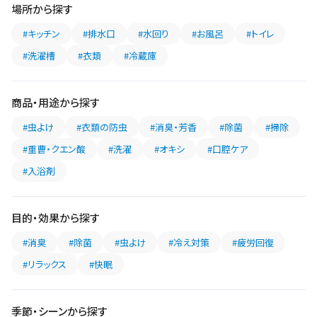
場所から探す
#キッチン
#排水口
#水回り
#お風呂
#トイレ
#洗濯槽
#衣類
#冷蔵庫
商品・用途から探す
#虫よけ
#衣類の防虫
#消臭・芳香
#除菌
#掃除
#重曹・クエン酸
#洗濯
#オキシ
#口腔ケア
#入浴剤
目的・効果から探す
#消臭
#除菌
#虫よけ
#冷え対策
#疲労回復
#リラックス
#快眠
季節・シーンから探す