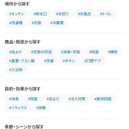
場所から探す
#キッチン
#排水口
#水回り
#お風呂
#トイレ
#洗濯槽
#衣類
#冷蔵庫
商品・用途から探す
#虫よけ
#衣類の防虫
#消臭・芳香
#除菌
#掃除
#重曹・クエン酸
#洗濯
#オキシ
#口腔ケア
#入浴剤
目的・効果から探す
#消臭
#除菌
#虫よけ
#冷え対策
#疲労回復
#リラックス
#快眠
季節・シーンから探す