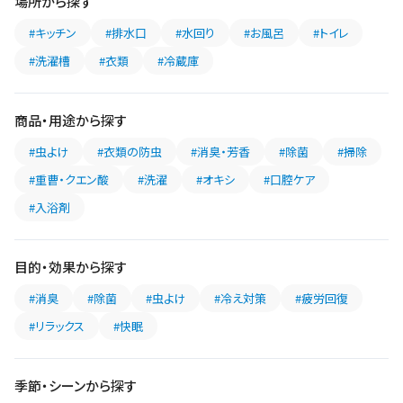
場所から探す
#キッチン
#排水口
#水回り
#お風呂
#トイレ
#洗濯槽
#衣類
#冷蔵庫
商品・用途から探す
#虫よけ
#衣類の防虫
#消臭・芳香
#除菌
#掃除
#重曹・クエン酸
#洗濯
#オキシ
#口腔ケア
#入浴剤
目的・効果から探す
#消臭
#除菌
#虫よけ
#冷え対策
#疲労回復
#リラックス
#快眠
季節・シーンから探す