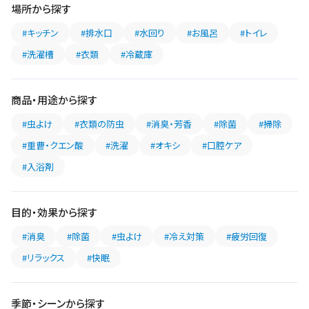
場所から探す
#キッチン
#排水口
#水回り
#お風呂
#トイレ
#洗濯槽
#衣類
#冷蔵庫
商品・用途から探す
#虫よけ
#衣類の防虫
#消臭・芳香
#除菌
#掃除
#重曹・クエン酸
#洗濯
#オキシ
#口腔ケア
#入浴剤
目的・効果から探す
#消臭
#除菌
#虫よけ
#冷え対策
#疲労回復
#リラックス
#快眠
季節・シーンから探す