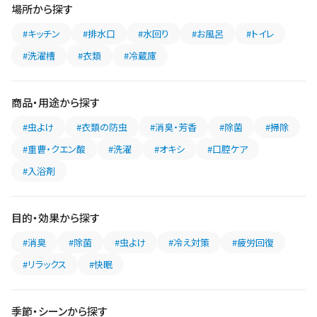
場所から探す
#キッチン
#排水口
#水回り
#お風呂
#トイレ
#洗濯槽
#衣類
#冷蔵庫
商品・用途から探す
#虫よけ
#衣類の防虫
#消臭・芳香
#除菌
#掃除
#重曹・クエン酸
#洗濯
#オキシ
#口腔ケア
#入浴剤
目的・効果から探す
#消臭
#除菌
#虫よけ
#冷え対策
#疲労回復
#リラックス
#快眠
季節・シーンから探す