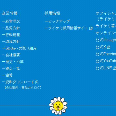
企業情報
採用情報
オフィシャ
（ライケミ
経営理念
ピックアップ
ライケミ暮
品質方針
ライケミ採用情報サイト
オンライン
行動規範
公式Instagr
環境方針
公式X
SDGsへの取り組み
公式Facebo
会社概要
公式YouTub
歴史・沿革
公式LINE
拠点一覧
協賛
資料ダウンロード
(会社案内・商品カタログ)