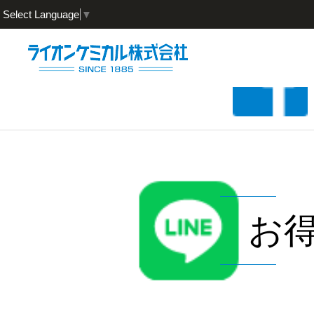
Select Language
▼
お