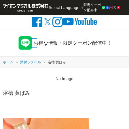
限定クーポ
Select Language
▼
検索
ン配布中！
お得な情報・限定クーポン配信中！
ホーム
添付ファイル
浴槽 黄ばみ
No Image
浴槽 黄ばみ