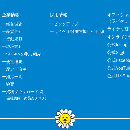
企業情報
採用情報
オフィシャ
（ライケミ
経営理念
ピックアップ
ライケミ暮
品質方針
ライケミ採用情報サイト
オンライン
行動規範
公式Instagr
環境方針
公式X
SDGsへの取り組み
公式Facebo
会社概要
公式YouTub
歴史・沿革
公式LINE
拠点一覧
協賛
資料ダウンロード
(会社案内・商品カタログ)