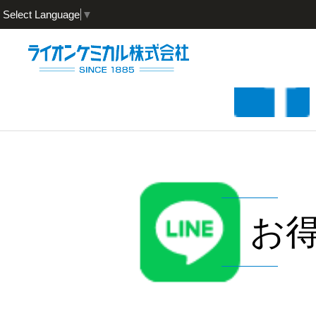
Select Language
▼
お