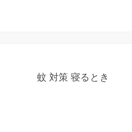
蚊 対策 寝るとき