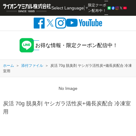
限定クーポ
Select Language
▼
検索
ン配布中！
お得な情報・限定クーポン配信中！
ホーム
添付ファイル
炭活 70g 脱臭剤 ヤシガラ活性炭+備長炭配合 冷凍
室用
No Image
炭活 70g 脱臭剤 ヤシガラ活性炭+備長炭配合 冷凍室
用