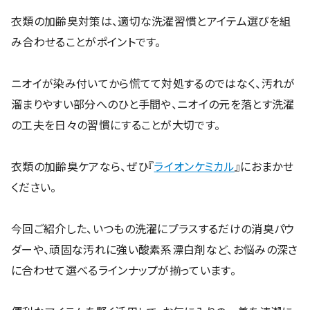
『
Pix Pro OXIFINISH オキシフィニッシュ エリ・そで用洗濯
スプレー
』は、加齢臭の原因となる皮脂汚れが溜まりやすい、
エリやそで口のケアに最適な洗濯スプレーです。
洗濯機に入れる前に、汚れが気になる部分にシュッとスプレ
ーするだけで、酵素の力が繊維の奥まで浸透。ゴシゴシと強
くもみ洗いをしなくても、
効率よく汚れを浮かせて落としやす
くしてくれます。
忙しい朝や家事の合間でも、スプレーひとつの事前ケアで、
手軽に清潔感をキープできる頼もしいアイテムです。
05
まとめ
衣類の加齢臭対策は、適切な洗濯習慣とアイテム選びを組