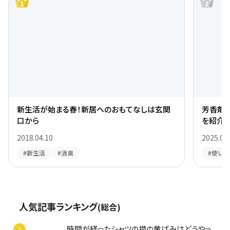
部屋干し臭を防ぐ洗濯ケアとは？｜梅雨の室内
ペット
干しを快適にする方法
リットや
2026.06.29
2026.05
#部屋干し 臭い 洗濯 ケア
#ペット
この悩みからさらに探す
#排水口
#洗濯槽
#トイレ
#消臭・芳香
#梅雨
POPULAR ARTICLES
ニオイでお悩みの方
人気記事