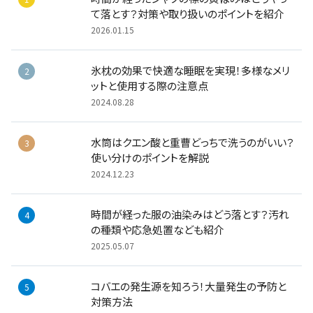
新生活が始まる春！新居へのおもてなしは玄関
芳香剤
口から
を紹介
2018.04.10
2025.02
#新生活
#消臭
#使い方
人気記事ランキング
(総合)
時間が経ったシャツの襟の黄ばみはどうやっ
て落とす？対策や取り扱いのポイントを紹介