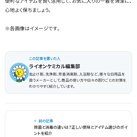
み合わせることがポイントです。
ニオイが染み付いてから慌てて対処するのではなく、汚れが
溜まりやすい部分へのひと手間や、ニオイの元を落とす洗濯
の工夫を日々の習慣にすることが大切です。
衣類の加齢臭ケアなら、ぜひ『
ライオンケミカル
』におまかせ
ください。
今回ご紹介した、いつもの洗濯にプラスするだけの消臭パウ
ダーや、頑固な汚れに強い酸素系漂白剤など、お悩みの深さ
に合わせて選べるラインナップが揃っています。
便利なアイテムを賢く活用して、お気に入りの一着を清潔に、
心地よく保ちましょう。