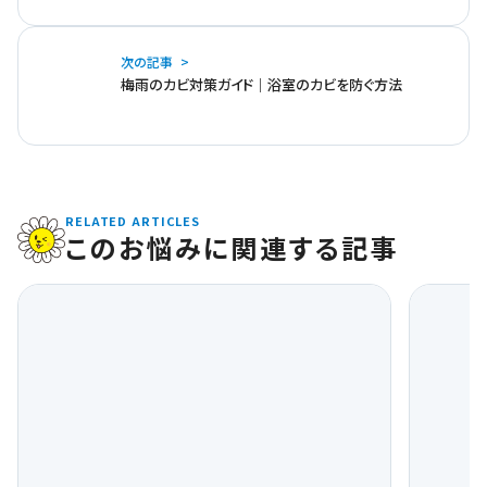
※各画像はイメージです。
この記事を書いた人
ライオンケミカル編集部
虫よけ剤、洗浄剤、芳香消臭剤、入浴剤など、様々な日用品を
扱うメーカーとして、商品の使い方や日々の困りごとの対策を
わかりやすく紹介しています。
前の記事
除菌と消毒の違いは？正しい意味とアイテム選びのポイ
ントを紹介