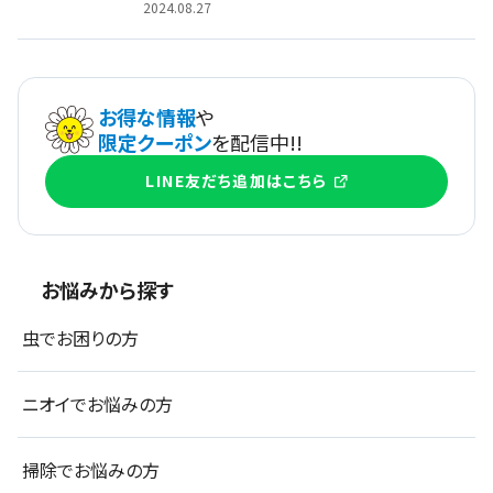
2026.01.15
氷枕の効果で快適な睡眠を実現！多様なメリ
ットと使用する際の注意点
2024.08.28
水筒はクエン酸と重曹どっちで洗うのがいい？
使い分けのポイントを解説
2024.12.23
時間が経った服の油染みはどう落とす？汚れ
の種類や応急処置なども紹介
2025.05.07
コバエの発生源を知ろう！大量発生の予防と
対策方法
2024.08.27