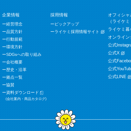
企業情報
採用情報
オフィシャ
（ライケミ
経営理念
ピックアップ
ライケミ暮
品質方針
ライケミ採用情報サイト
オンライン
行動規範
公式Instagr
環境方針
公式X
SDGsへの取り組み
公式Facebo
会社概要
公式YouTub
歴史・沿革
公式LINE
拠点一覧
協賛
資料ダウンロード
(会社案内・商品カタログ)