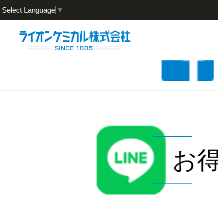
Select Language
▼
お