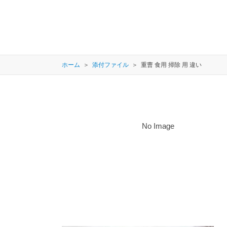
ホーム
添付ファイル
重曹 食用 掃除 用 違い
No Image