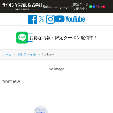
限定クーポ
Select Language
▼
検索
ン配布中！
お得な情報・限定クーポン配信中！
ホーム
添付ファイル
frontnew
No Image
frontnew