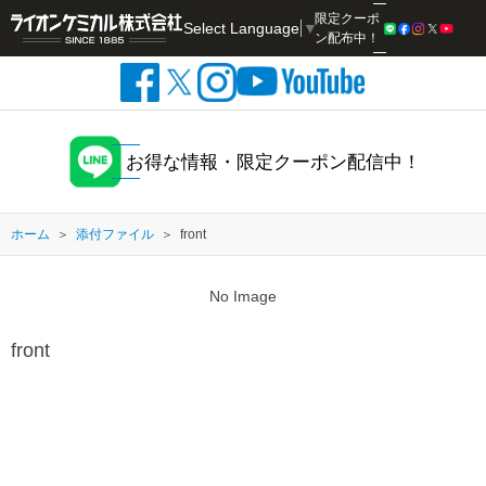
限定クーポ
Select Language
▼
検索
ン配布中！
お得な情報・限定クーポン配信中！
ホーム
添付ファイル
front
No Image
front