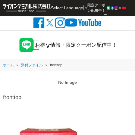
限定クーポ
Select Language
▼
検索
ン配布中！
お得な情報・限定クーポン配信中！
ホーム
添付ファイル
fronttop
No Image
fronttop